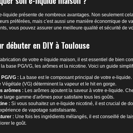
quer son e-liquide maison ?
 e-liquide présente de nombreux avantages. Non seulement cel
eurs préférées, mais c'est aussi une manière économique de va
ents, vous pouvez assurer une meilleure qualité et sécurité de vo
ur débuter en DIY à Toulouse
abrication de votre e-liquide maison, il est essentiel de bien c
a base PG/VG, les arômes et la nicotine. Voici un guide simplifi
e PG/VG :
La base est le composant principal de votre e-liquide
e Végétale (VG) déterminent la vapeur et le hit en gorge.
es arômes :
Les arômes ajoutent la saveur à votre e-liquide.
 large gamme d'arômes pour satisfaire tous les goûts.
ine :
Si vous souhaitez un e-liquide nicotiné, il est crucial de d
expérience de vapotage satisfaisante.
turer :
Une fois les ingrédients mélangés, il est conseillé de lai
orer le goût.