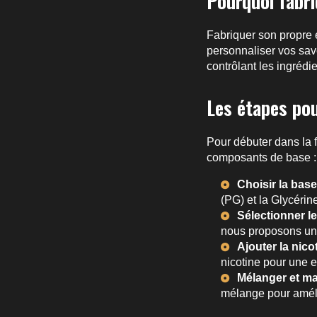
Pourquoi fabri
Fabriquer son propre
personnaliser vos sav
contrôlant les ingrédi
Les étapes po
Pour débuter dans la f
composants de base : l
Choisir la bas
(PG) et la Glycérin
Sélectionner l
nous proposons une
Ajouter la nicot
nicotine pour une 
Mélanger et ma
mélange pour améli