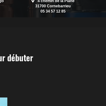
go
4 chemin de la Plane
31700 Cornebarrieu
05 34 57 12 85
ur débuter