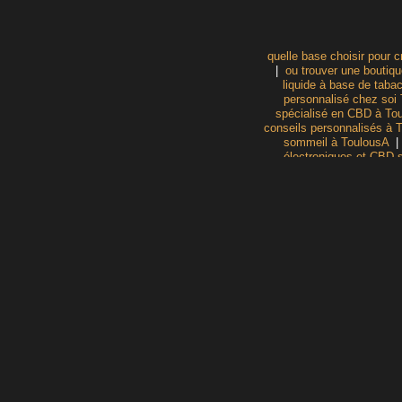
quelle base choisir pour c
|
ou trouver une boutiq
liquide à base de taba
personnalisé chez soi
spécialisé en CBD à To
conseils personnalisés à 
sommeil à ToulousA
électroniques et CBD 
nicotine et arômes expliq
à toulo