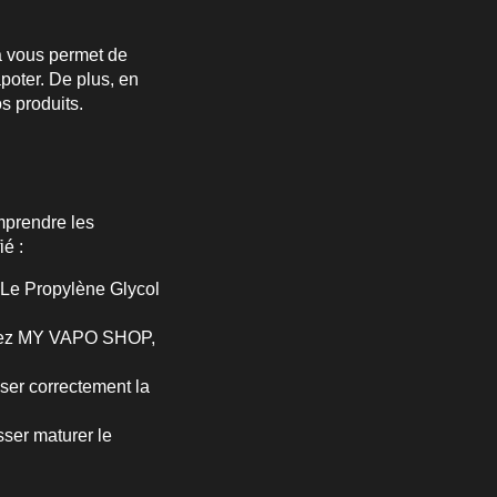
a vous permet de
poter. De plus, en
s produits.
omprendre les
é :
. Le Propylène Glycol
 Chez MY VAPO SHOP,
oser correctement la
sser maturer le