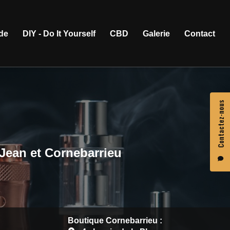
ide
DIY - Do It Yourself
CBD
Galerie
Contact
Contactez-nous
-Jean et Cornebarrieu
Boutique Cornebarrieu :