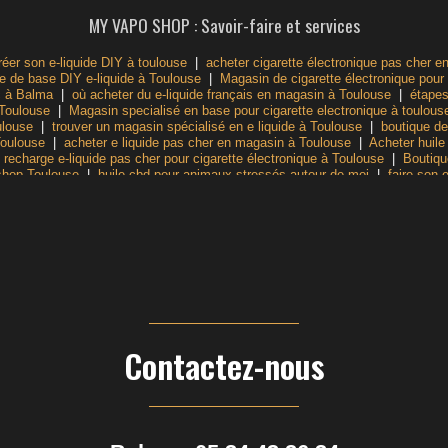
MY VAPO SHOP : Savoir-faire et services
réer son e-liquide DIY à toulouse
|
acheter cigarette électronique pas cher e
ue de base DIY e-liquide à Toulouse
|
Magasin de cigarette électronique pour
c à Balma
|
où acheter du e-liquide français en magasin à Toulouse
|
étapes
 Toulouse
|
Magasin specialisé en base pour cigarette electronique à toulous
ulouse
|
trouver un magasin spécialisé en e liquide à Toulouse
|
boutique de
Toulouse
|
acheter e liquide pas cher en magasin à Toulouse
|
Acheter huile
|
recharge e-liquide pas cher pour cigarette électronique à Toulouse
|
Boutiqu
shop Toulouse
|
huile cbd pour animaux stressés autour de moi
|
faire son 
ués Toulouse
|
Magasin de vapote autour de moi Toulouse
|
gummies CBD sa
use
|
comment fabriquer son e-liquide pour cigarette électronique soi-même 
Contactez-nous