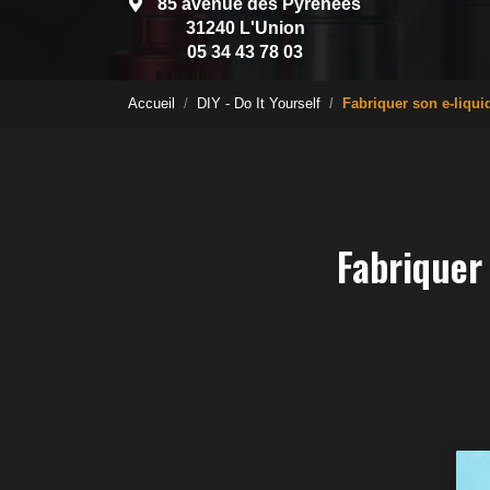
85 avenue des Pyrénées
31240 L'Union
05 34 43 78 03
Accueil
DIY - Do It Yourself
Fabriquer son e‑liqui
Fabriquer