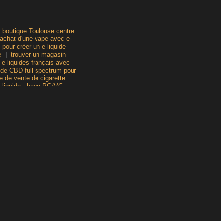
n boutique Toulouse centre
 achat d'une vape avec e-
 pour créer un e-liquide
e
|
trouver un magasin
 e-liquides français avec
 de CBD full spectrum pour
e de vente de cigarette
e-liquide : base PG/VG,
ns sucre pour relaxation
Toulouse