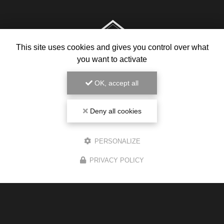
This site uses cookies and gives you control over what
you want to activate
OK, accept all
Deny all cookies
PERSONALIZE
Magasin de cigarette électronique
PRIVACY POLICY
85 avenue des Pyrénées
31240 L'Union
05 34 43 78 03
Du lundi au samedi :
8h30 - 19h30