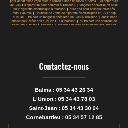
pour achat d'une vape avec e-liquide à base de tabac à Balma
|
Acheter huile
de CBD full spectrum pour sommeil à ToulousA
|
Magasin specialisé en base
pour cigarette electronique à toulouse
|
huile cbd pour animaux stressés
autour de moi
|
Boutique de vente de cigarette électroniques et CBD shop
Toulouse
|
trouver un magasin spécialisé en CBD à Toulouse
|
quelle base
choisir pour créer son e-liquide DIY à toulouse
|
ou trouver une boutique de
base DIY e-liquide à Toulouse
|
acheter cigarette électronique pas cher en
boutique Toulouse centre
|
faire son e-liquide : base PG/VG, nicotine et arômes
expliqués Toulouse
|
où acheter du e-liquide français en magasin à Toulouse
|
trouver un magasin spécialisé en e liquide à Toulouse
|
recharge e-liquide pas
cher pour cigarette électronique à Toulouse
|
comment fabriquer son e-liquide
pour cigarette électronique soi-même Toulouse
|
acheter e liquide pas cher en
magasin à Toulouse
|
étapes pour créer un e-liquide personnalisé chez soi
Toulouse
|
gummies CBD sans sucre pour relaxation à toulouse
Contactez-nous
Balma :
05 34 43 26 34
L'Union :
05 34 43 78 03
Saint-Jean :
05 34 43 30 04
Cornebarrieu :
05 34 57 12 85