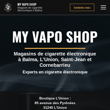
Aller
MY VAPO SHOP
au
Contactez-nous
Magasin de cigarette
électronique à Balma
contenu
principal
Magasins de cigarette électronique
à Balma, L'Union, Saint-Jean et
Cornebarrieu
Experts en cigarette électronique
Boutique L'Union :
85 avenue des Pyrénées
31240 L'Union