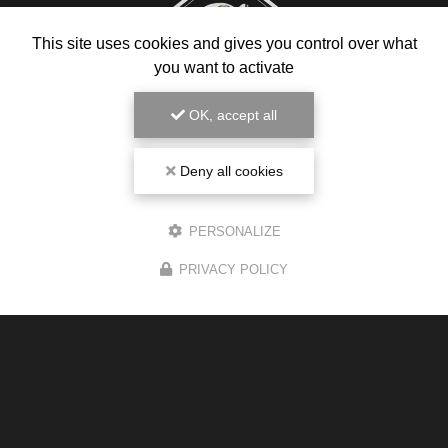
This site uses cookies and gives you control over what
you want to activate
OK, accept all
Deny all cookies
Magasin de cigarette électronique
PERSONALIZE
85 avenue des Pyrénées
PRIVACY POLICY
31240 L'Union
05 34 43 78 03
Du lundi au samedi :
8h30 - 19h30
Voir
+
d'infos sur
instagram