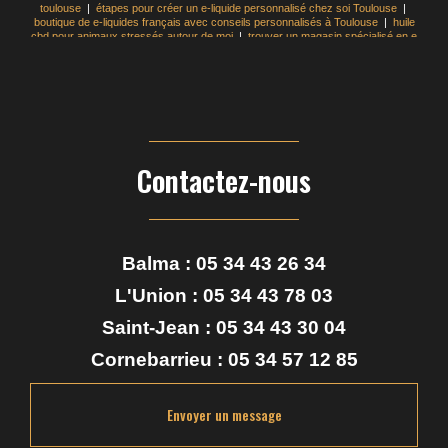
toulouse
|
étapes pour créer un e-liquide personnalisé chez soi Toulouse
|
boutique de e-liquides français avec conseils personnalisés à Toulouse
|
huile
cbd pour animaux stressés autour de moi
|
trouver un magasin spécialisé en e
liquide à Toulouse
|
recharge e-liquide pas cher pour cigarette électronique à
Toulouse
|
trouver un magasin spécialisé en CBD à Toulouse
|
Acheter huile
de CBD full spectrum pour sommeil à ToulousA
|
acheter e liquide pas cher en
magasin à Toulouse
|
où acheter du e-liquide français en magasin à Toulouse
|
comment fabriquer son e-liquide pour cigarette électronique soi-même
Toulouse
|
quelle base choisir pour créer son e-liquide DIY à toulouse
|
acheter cigarette électronique pas cher en boutique Toulouse centre
Contactez-nous
Balma :
05 34 43 26 34
L'Union :
05 34 43 78 03
Saint-Jean :
05 34 43 30 04
Cornebarrieu :
05 34 57 12 85
Envoyer un message