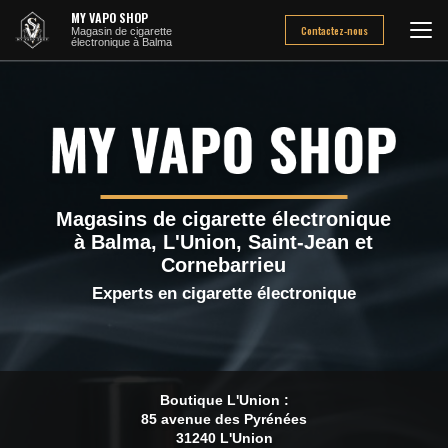
Aller
MY VAPO SHOP
au
Contactez-nous
Magasin de cigarette
électronique à Balma
contenu
principal
Magasins de cigarette électronique
à Balma, L'Union, Saint-Jean et
Cornebarrieu
Experts en cigarette électronique
Boutique L'Union :
85 avenue des Pyrénées
31240 L'Union