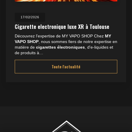
23/07/2025
Boutique de cigarette électronique ouvert
les jours fériés à Toulouse
Située à Balma,
MY VAPO SHOP
se distingue par son
expertise en matière de
cigarettes électroniques
,
d'
e-liquides
et de
CBD
. Nous…
Toute l'actualité