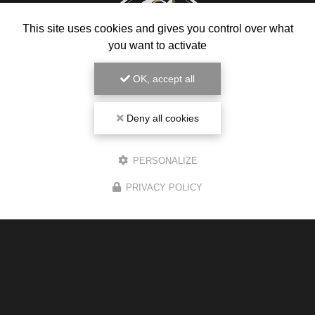
This site uses cookies and gives you control over what
you want to activate
OK, accept all
Deny all cookies
Magasin de cigarette électronique
PERSONALIZE
85 avenue des Pyrénées
PRIVACY POLICY
31240 L'Union
05 34 43 78 03
Du lundi au samedi :
8h30 - 19h30
Voir
+
d'infos sur
instagram