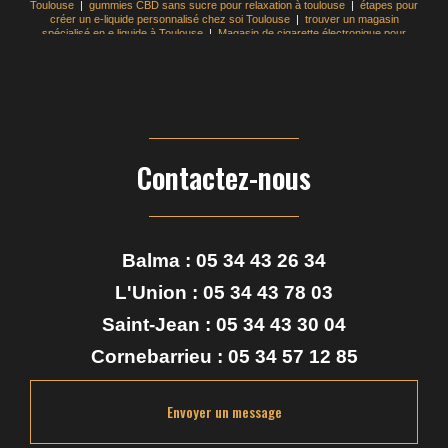
Toulouse
|
gummies CBD sans sucre pour relaxation à toulouse
|
étapes pour
créer un e-liquide personnalisé chez soi Toulouse
|
trouver un magasin
spécialisé en e liquide à Toulouse
|
Magasin de cigarette électronique pour
achat d'une vape avec e-liquide à base de tabac à Balma
|
Magasin specialisé
en base pour cigarette electronique à toulouse
|
huile cbd pour animaux
stressés autour de moi
|
recharge e-liquide pas cher pour cigarette
électronique à Toulouse
|
Boutique de vente de cigarette électroniques et CBD
shop Toulouse
|
Acheter huile de CBD full spectrum pour sommeil à ToulousA
|
où acheter du e-liquide français en magasin à Toulouse
|
Magasin de vapote
autour de moi Toulouse
|
quelle base choisir pour créer son e-liquide DIY à
toulouse
Contactez-nous
Balma :
05 34 43 26 34
L'Union :
05 34 43 78 03
Saint-Jean :
05 34 43 30 04
Cornebarrieu :
05 34 57 12 85
Envoyer un message