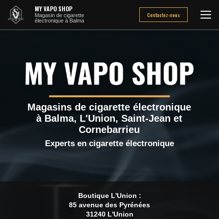
Aller
MY VAPO SHOP
au
Contactez-nous
Magasin de cigarette
électronique à Balma
contenu
principal
Magasins de cigarette électronique
à Balma, L'Union, Saint-Jean et
Cornebarrieu
Experts en cigarette électronique
Boutique L'Union :
85 avenue des Pyrénées
31240 L'Union