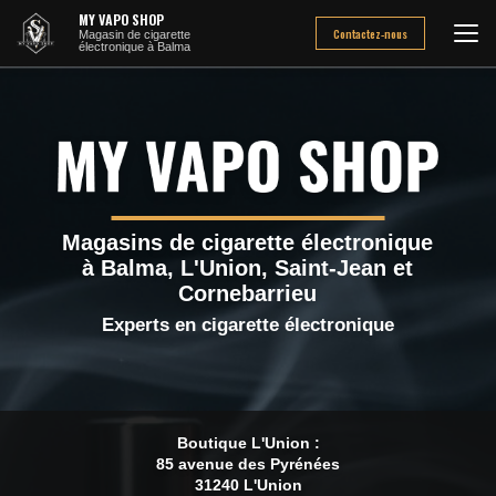
Aller
MY VAPO SHOP
au
Contactez-nous
Magasin de cigarette
électronique à Balma
contenu
principal
Magasins de cigarette électronique
à Balma, L'Union, Saint-Jean et
Cornebarrieu
Experts en cigarette électronique
Boutique L'Union :
85 avenue des Pyrénées
31240 L'Union