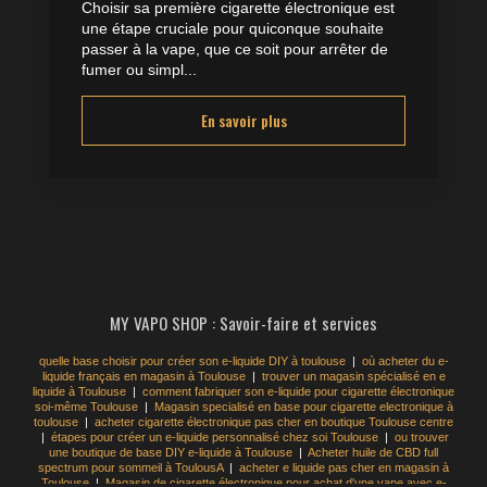
Choisir sa première cigarette électronique est
une étape cruciale pour quiconque souhaite
passer à la vape, que ce soit pour arrêter de
fumer ou simpl...
En savoir plus
MY VAPO SHOP : Savoir-faire et services
quelle base choisir pour créer son e-liquide DIY à toulouse
|
où acheter du e-
liquide français en magasin à Toulouse
|
trouver un magasin spécialisé en e
liquide à Toulouse
|
comment fabriquer son e-liquide pour cigarette électronique
soi-même Toulouse
|
Magasin specialisé en base pour cigarette electronique à
toulouse
|
acheter cigarette électronique pas cher en boutique Toulouse centre
|
étapes pour créer un e-liquide personnalisé chez soi Toulouse
|
ou trouver
une boutique de base DIY e-liquide à Toulouse
|
Acheter huile de CBD full
spectrum pour sommeil à ToulousA
|
acheter e liquide pas cher en magasin à
Toulouse
|
Magasin de cigarette électronique pour achat d'une vape avec e-