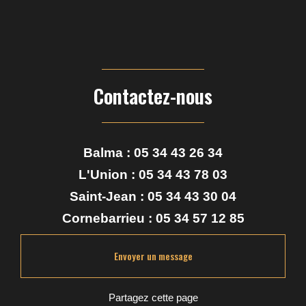
liquide à base de tabac à Balma
|
huile cbd pour animaux stressés autour de
moi
|
trouver un magasin spécialisé en CBD à Toulouse
|
recharge e-liquide
pas cher pour cigarette électronique à Toulouse
|
Magasin de vapote autour de
moi Toulouse
|
boutique de e-liquides français avec conseils personnalisés à
Toulouse
|
gummies CBD sans sucre pour relaxation à toulouse
|
Boutique de
vente de cigarette électroniques et CBD shop Toulouse
|
faire son e-liquide :
base PG/VG, nicotine et arômes expliqués Toulouse
Contactez-nous
Balma :
05 34 43 26 34
L'Union :
05 34 43 78 03
Saint-Jean :
05 34 43 30 04
Cornebarrieu :
05 34 57 12 85
Envoyer un message
Partagez cette page