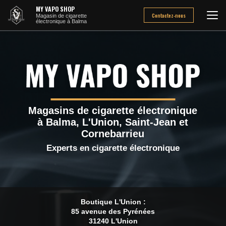
Aller
MY VAPO SHOP
au
Contactez-nous
Magasin de cigarette
électronique à Balma
contenu
principal
Magasins de cigarette électronique
à Balma, L'Union, Saint-Jean et
Cornebarrieu
Experts en cigarette électronique
Boutique L'Union :
85 avenue des Pyrénées
31240 L'Union