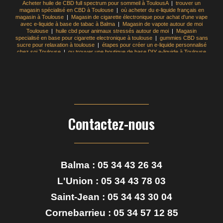
Acheter huile de CBD full spectrum pour sommeil à ToulousA
|
trouver un
magasin spécialisé en CBD à Toulouse
|
où acheter du e-liquide français en
magasin à Toulouse
|
Magasin de cigarette électronique pour achat d'une vape
avec e-liquide à base de tabac à Balma
|
Magasin de vapote autour de moi
Toulouse
|
huile cbd pour animaux stressés autour de moi
|
Magasin
specialisé en base pour cigarette electronique à toulouse
|
gummies CBD sans
sucre pour relaxation à toulouse
|
étapes pour créer un e-liquide personnalisé
chez soi Toulouse
|
ou trouver une boutique de base DIY e-liquide à Toulouse
|
comment fabriquer son e-liquide pour cigarette électronique soi-même
Toulouse
|
quelle base choisir pour créer son e-liquide DIY à toulouse
|
acheter e liquide pas cher en magasin à Toulouse
|
faire son e-liquide : base
PG/VG, nicotine et arômes expliqués Toulouse
|
recharge e-liquide pas cher
pour cigarette électronique à Toulouse
|
trouver un magasin spécialisé en e
liquide à Toulouse
|
acheter cigarette électronique pas cher en boutique
Toulouse centre
|
Boutique de vente de cigarette électroniques et CBD shop
Toulouse
Contactez-nous
Balma :
05 34 43 26 34
L'Union :
05 34 43 78 03
Saint-Jean :
05 34 43 30 04
Cornebarrieu :
05 34 57 12 85