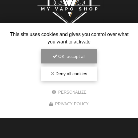
This site uses cookies and gives you control over what
Magasin de cigarette électronique
you want to activate
85 avenue des Pyrénées
31240 L'Union
OK, accept all
05 34 43 78 03
Du lundi au samedi :
Deny all cookies
8h30 - 19h30
PERSONALIZE
Voir
+
d'infos sur
instagram
PRIVACY POLICY