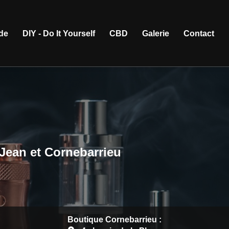
ide
DIY - Do It Yourself
CBD
Galerie
Contact
-Jean et Cornebarrieu
Boutique Cornebarrieu :