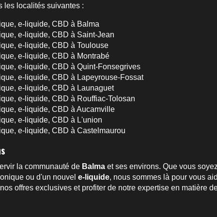
 les localités suivantes :
nique, e-liquide, CBD à Balma
nique, e-liquide, CBD à Saint-Jean
nique, e-liquide, CBD à Toulouse
nique, e-liquide, CBD à Montrabé
nique, e-liquide, CBD à Quint-Fonsegrives
nique, e-liquide, CBD à Lapeyrouse-Fossat
nique, e-liquide, CBD à Launaguet
nique, e-liquide, CBD à Rouffiac-Tolosan
nique, e-liquide, CBD à Aucamville
ique, e-liquide, CBD à L'union
nique, e-liquide, CBD à Castelmaurou
ns
ervir la communauté de
Balma
et ses environs. Que vous soyez
tronique ou d'un nouvel
e-liquide
, nous sommes là pour vous aide
os offres exclusives et profiter de notre expertise en matière d