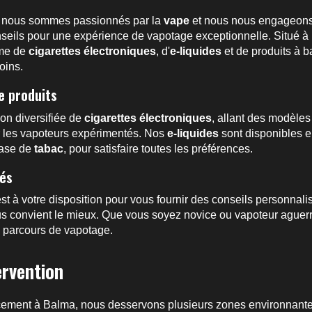
, nous sommes passionnés par la
vape
et nous nous engageons à
onseils pour une expérience de vapotage exceptionnelle. Situé à
mme de
cigarettes électroniques
, d'
e-liquides
et de produits à 
oins.
e produits
on diversifiée de
cigarettes électroniques
, allant des modèle
r les vapoteurs expérimentés. Nos
e-liquides
sont disponibles e
base de
tabac
, pour satisfaire toutes les préférences.
sés
st à votre disposition pour vous fournir des conseils personnali
vous convient le mieux. Que vous soyez novice ou vapoteur aguer
 parcours de vapotage.
ervention
cement à Balma, nous desservons plusieurs zones environnant