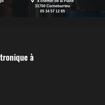
go
4 chemin de la Plane
31700 Cornebarrieu
05 34 57 12 85
tronique à