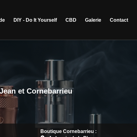
ide
DIY - Do It Yourself
CBD
Galerie
Contact
-Jean et Cornebarrieu
Boutique Cornebarrieu :