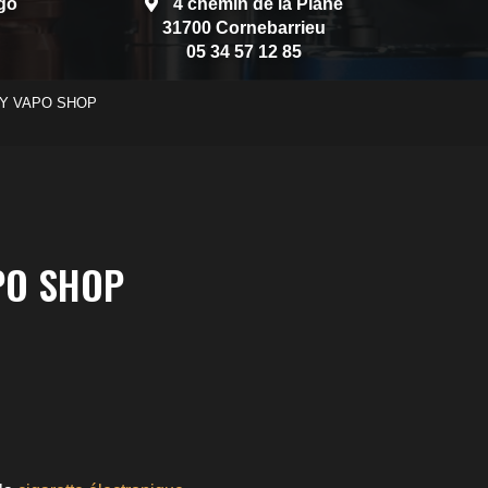
go
4 chemin de la Plane
31700 Cornebarrieu
05 34 57 12 85
 - MY VAPO SHOP
APO SHOP