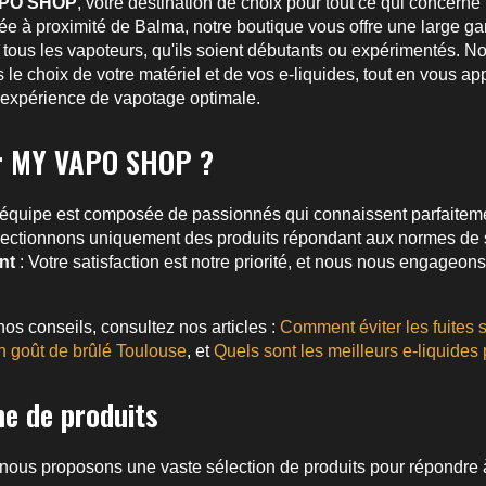
PO SHOP
, votre destination de choix pour tout ce qui concerne
uée à proximité de Balma, notre boutique vous offre une large 
 tous les vapoteurs, qu'ils soient débutants ou expérimentés. No
 le choix de votre matériel et de vos e-liquides, tout en vous ap
 expérience de vapotage optimale.
ir MY VAPO SHOP ?
 équipe est composée de passionnés qui connaissent parfaitem
ectionnons uniquement des produits répondant aux normes de séc
nt
: Votre satisfaction est notre priorité, et nous nous engageons
nos conseils, consultez nos articles :
Comment éviter les fuites
n goût de brûlé Toulouse
, et
Quels sont les meilleurs e-liquides 
e de produits
s proposons une vaste sélection de produits pour répondre à