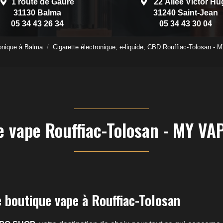
1 route de Gauré
22 Allée Victor Hu
31130 Balma
31240 Saint-Jean
05 34 43 26 34
05 34 43 30 04
onique à Balma
Cigarette électronique, e-liquide, CBD Rouffiac-Tolosan
e vape Rouffiac-Tolosan - MY V
 boutique vape à Rouffiac-Tolosan