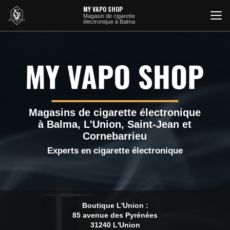
Aller
MY VAPO SHOP
au
Magasin de cigarette
électronique à Balma
contenu
principal
Magasins de cigarette électronique
à Balma, L'Union, Saint-Jean et
Cornebarrieu
Experts en cigarette électronique
Boutique L'Union :
85 avenue des Pyrénées
31240 L'Union