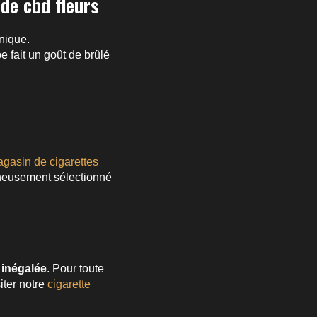
de cbd fleurs
nique.
 fait un goût de brûlé
gasin de cigarettes
gneusement sélectionné
 inégalée
. Pour toute
iter notre
cigarette