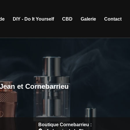
ide
DIY - Do It Yourself
CBD
Galerie
Contact
-Jean et Cornebarrieu
Boutique Cornebarrieu :