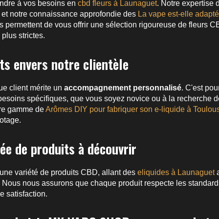
ndre à vos besoins en
cbd fleurs à Launaguet
. Notre expertise
 et notre connaissance approfondie des
La vape est-elle adapt
 permettent de vous offrir une sélection rigoureuse de fleurs C
 plus strictes.
s envers notre clientèle
e client mérite un
accompagnement personnalisé
. C'est po
besoins spécifiques, que vous soyez novice ou à la recherche d
tre gamme de
Arômes DIY pour fabriquer son e-liquide à Toulou
otage.
e de produits à découvrir
ne variété de produits CBD, allant des
eliquides à Launaguet
a
. Nous nous assurons que chaque produit respecte les standards
e satisfaction.