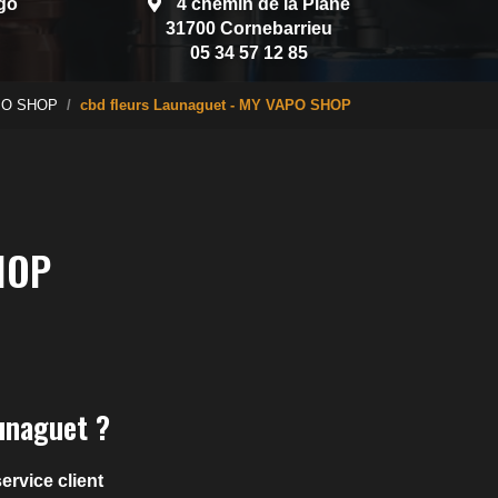
go
4 chemin de la Plane
31700 Cornebarrieu
05 34 57 12 85
VAPO SHOP
cbd fleurs Launaguet - MY VAPO SHOP
HOP
unaguet ?
service client