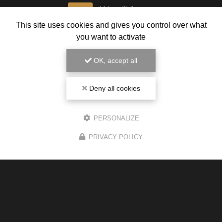
Voir
+
d'infos sur
instagram
This site uses cookies and gives you control over what
you want to activate
OK, accept all
Deny all cookies
PERSONALIZE
PRIVACY POLICY
Magasin de cigarette électronique
1 route de Gauré
31130 Balma
05 34 43 26 34