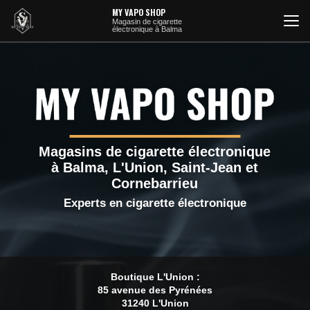
Aller
MY VAPO SHOP
au
Magasin de cigarette
électronique à Balma
contenu
principal
Magasins de cigarette électronique
à Balma, L'Union, Saint-Jean et
Cornebarrieu
Experts en cigarette électronique
Boutique L'Union :
85 avenue des Pyrénées
31240 L'Union