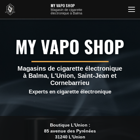
Aller
MY VAPO SHOP
au
Magasin de cigarette
électronique à Balma
contenu
principal
Magasins de cigarette électronique
à Balma, L'Union, Saint-Jean et
Cornebarrieu
Experts en cigarette électronique
Boutique L'Union :
85 avenue des Pyrénées
31240 L'Union