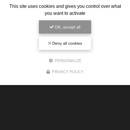
This site uses cookies and gives you control over what
you want to activate
OK, accept all
Deny all cookies
PERSONALIZE
PRIVACY POLICY
Magasin de cigarette électronique
1 route de Gauré
31130 Balma
05 34 43 26 34
Du lundi au samedi :
8h30 - 19h30