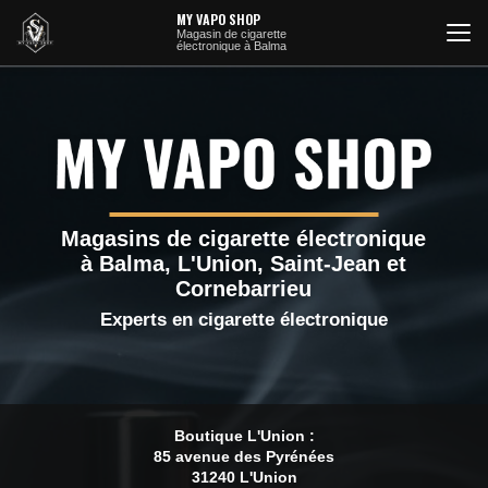
Aller
MY VAPO SHOP
au
Magasin de cigarette
électronique à Balma
contenu
principal
Magasins de cigarette électronique
à Balma, L'Union, Saint-Jean et
Cornebarrieu
Experts en cigarette électronique
Boutique L'Union :
85 avenue des Pyrénées
31240 L'Union