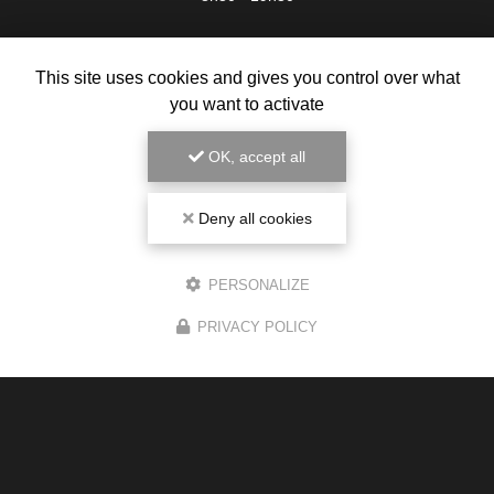
Voir
+
d'infos sur
instagram
This site uses cookies and gives you control over what
you want to activate
OK, accept all
Deny all cookies
PERSONALIZE
PRIVACY POLICY
Magasin de cigarette électronique
1 route de Gauré
31130 Balma