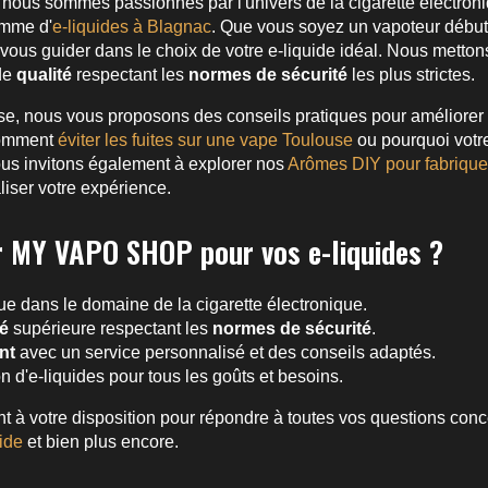
, nous sommes passionnés par l'univers de la cigarette électron
amme d'
e-liquides à Blagnac
. Que vous soyez un vapoteur début
 vous guider dans le choix de votre e-liquide idéal. Nous metton
 de
qualité
respectant les
normes de sécurité
les plus strictes.
ise, nous vous proposons des conseils pratiques pour améliorer
comment
éviter les fuites sur une vape Toulouse
ou pourquoi vot
us invitons également à explorer nos
Arômes DIY pour fabriquer
iser votre expérience.
r MY VAPO SHOP pour vos e-liquides ?
e dans le domaine de la cigarette électronique.
té
supérieure respectant les
normes de sécurité
.
nt
avec un service personnalisé et des conseils adaptés.
n d'e-liquides pour tous les goûts et besoins.
 votre disposition pour répondre à toutes vos questions conc
ide
et bien plus encore.