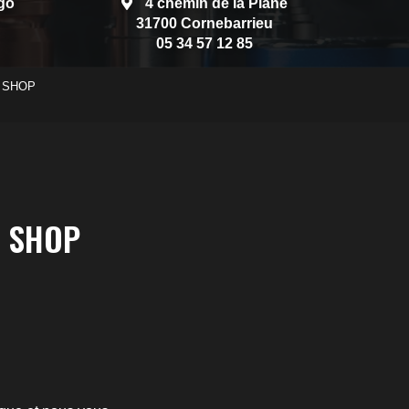
go
4 chemin de la Plane
31700 Cornebarrieu
05 34 57 12 85
PO SHOP
O SHOP