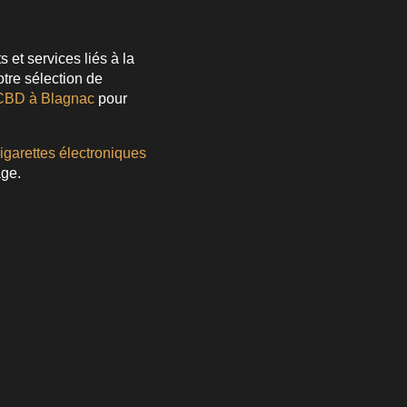
t services liés à la
otre sélection de
CBD à Blagnac
pour
igarettes électroniques
age.