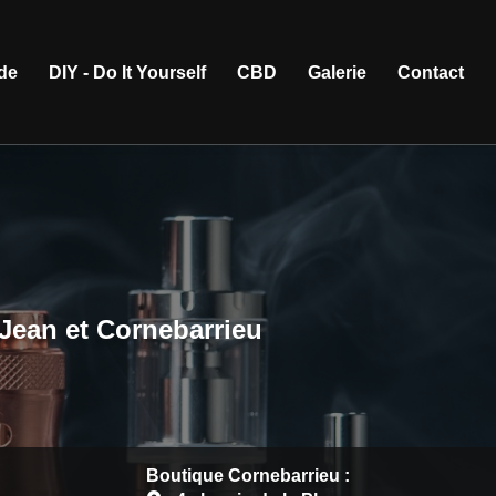
ide
DIY - Do It Yourself
CBD
Galerie
Contact
-Jean et Cornebarrieu
Boutique Cornebarrieu :