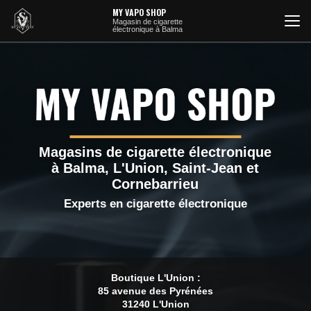
Aller
MY VAPO SHOP
au
Magasin de cigarette
électronique à Balma
contenu
principal
Magasins de cigarette électronique
à Balma, L'Union, Saint-Jean et
Cornebarrieu
Experts en cigarette électronique
Boutique L'Union :
85 avenue des Pyrénées
31240 L'Union