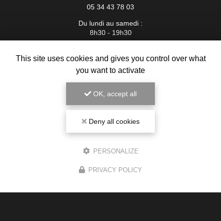
05 34 43 78 03
Du lundi au samedi :
8h30 - 19h30
Voir
+
d'infos sur
This site uses cookies and gives you control over what
instagram
you want to activate
OK, accept all
Deny all cookies
PERSONALIZE
PRIVACY POLICY