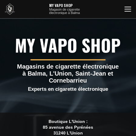
Aller
MY VAPO SHOP
au
Magasin de cigarette
électronique à Balma
contenu
principal
Magasins de cigarette électronique
à Balma, L'Union, Saint-Jean et
Cornebarrieu
Experts en cigarette électronique
Boutique L'Union :
85 avenue des Pyrénées
31240 L'Union