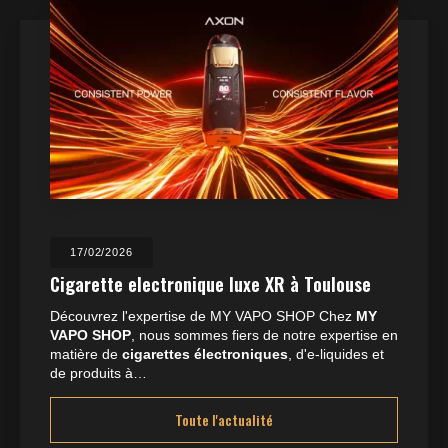
23/07/2025
Boutique de cigarette électronique ouvert
les jours fériés à Toulouse
Y
Située à Balma,
MY VAPO SHOP
se distingue par 
e en
expertise en matière de
cigarettes électroniques
,
et
d'
e-liquides
et de
CBD
. Nous…
Toute l'actualité