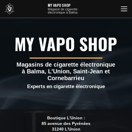
Aller
MY VAPO SHOP
au
Magasin de cigarette
électronique à Balma
contenu
principal
Magasins de cigarette électronique
à Balma, L'Union, Saint-Jean et
Cornebarrieu
Experts en cigarette électronique
Boutique L'Union :
85 avenue des Pyrénées
31240 L'Union