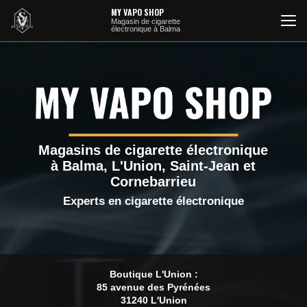
Aller
MY VAPO SHOP
au
Magasin de cigarette
électronique à Balma
contenu
principal
Magasins de cigarette électronique
à Balma, L'Union, Saint-Jean et
Cornebarrieu
Experts en cigarette électronique
Boutique L'Union :
85 avenue des Pyrénées
31240 L'Union