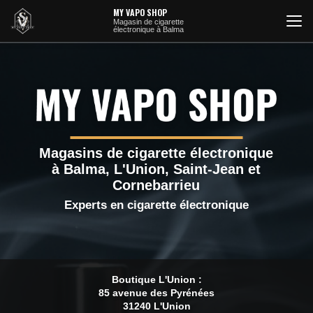
Aller
MY VAPO SHOP
au
Magasin de cigarette
électronique à Balma
contenu
principal
Magasins de cigarette électronique
à Balma, L'Union, Saint-Jean et
Cornebarrieu
Experts en cigarette électronique
Boutique L'Union :
85 avenue des Pyrénées
31240 L'Union