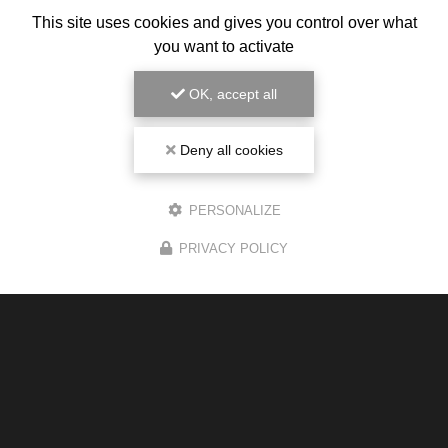
This site uses cookies and gives you control over what
you want to activate
OK, accept all
Deny all cookies
PERSONALIZE
PRIVACY POLICY
Magasin de cigarette électronique
1 route de Gauré
31130 Balma
05 34 43 26 34
Du lundi au samedi :