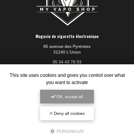
Magasin de cigarette électronique
85 avenue des Pyrénées
31240 L'Union
05 34 43 78 03
Du lundi au samedi :
This site uses cookies and gives you control over what
8h30 - 19h30
you want to activate
Voir
+
d'infos sur
OK, accept all
instagram
Deny all cookies
PERSONALIZE