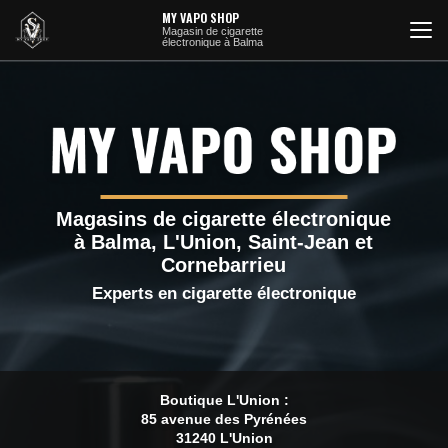
Aller
MY VAPO SHOP
au
Magasin de cigarette
électronique à Balma
contenu
principal
Magasins de cigarette électronique
à Balma, L'Union, Saint-Jean et
Cornebarrieu
Experts en cigarette électronique
Boutique L'Union :
85 avenue des Pyrénées
31240 L'Union