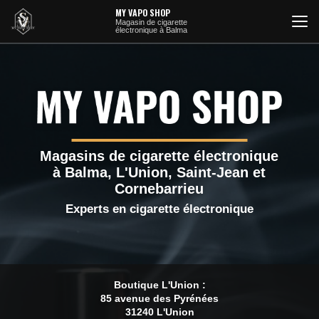
Aller
MY VAPO SHOP
au
Magasin de cigarette
électronique à Balma
contenu
principal
Magasins de cigarette électronique
à Balma, L'Union, Saint-Jean et
Cornebarrieu
Experts en cigarette électronique
Boutique L'Union :
85 avenue des Pyrénées
31240 L'Union