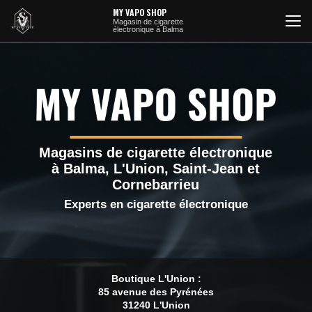
Aller
MY VAPO SHOP
au
Magasin de cigarette
électronique à Balma
contenu
principal
Magasins de cigarette électronique
à Balma, L'Union, Saint-Jean et
Cornebarrieu
Experts en cigarette électronique
Boutique L'Union :
85 avenue des Pyrénées
31240 L'Union