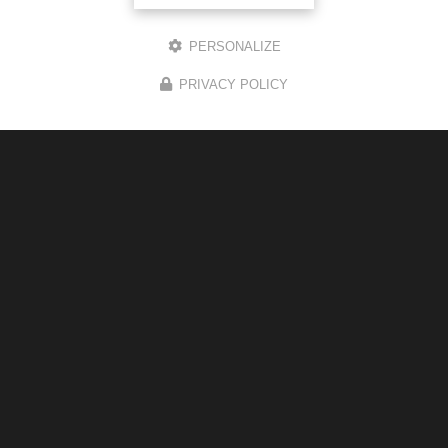
PERSONALIZE
Magasin de cigarette électronique
PRIVACY POLICY
1 route de Gauré
31130 Balma
05 34 43 26 34
Du lundi au samedi :
8h30 - 19h30
Voir
+
d'infos sur
instagram