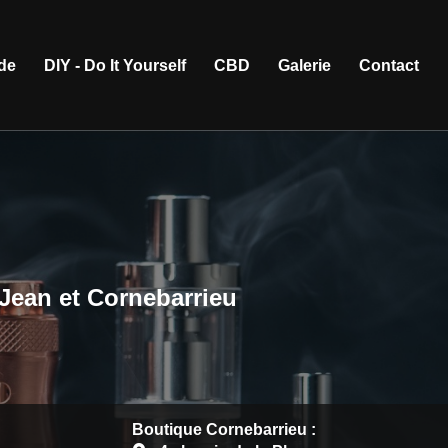
ide
DIY - Do It Yourself
CBD
Galerie
Contact
-Jean et Cornebarrieu
Boutique Cornebarrieu :