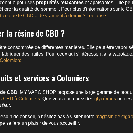
econnue pour ses
propriétés relaxantes
et apaisantes. Elle peut
méliorer la qualité du sommeil. Pour plus d'informations sur le CB
t-ce que le CBD aide vraiment à dormir ? Toulouse
.
r la résine de CBD ?
tre consommée de différentes manières. Elle peut être vaporis
r fabriquer des huiles. Pour ceux qui s'intéressent à la vapotag
 Colomiers
.
uits et services à Colomiers
 de CBD
, MY VAPO SHOP propose une large gamme de produit
s CBD à Colomiers
. Que vous cherchiez des
glycérines
ou des
 faut.
esoin de conseil, n'hésitez pas à visiter notre
magasin de cigare
e se fera un plaisir de vous accueillir.