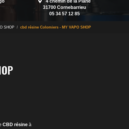
go
4 chemin de la Plane
31700 Cornebarrieu
05 34 57 12 85
VAPO SHOP
cbd résine Colomiers - MY VAPO SHOP
HOP
de
CBD résine
à