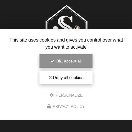
This site uses cookies and gives you control over what
you want to activate
OK, accept all
Deny all cookies
Magasin de cigarette électronique
1 route de Gauré
PERSONALIZE
31130 Balma
05 34 43 26 34
PRIVACY POLICY
Du lundi au samedi :
8h30 - 19h30