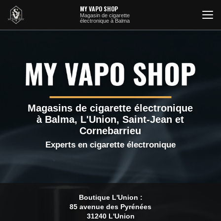
Aller
MY VAPO SHOP
au
Magasin de cigarette
électronique à Balma
contenu
principal
Magasins de cigarette électronique
à Balma, L'Union, Saint-Jean et
Cornebarrieu
Experts en cigarette électronique
Boutique L'Union :
85 avenue des Pyrénées
31240 L'Union