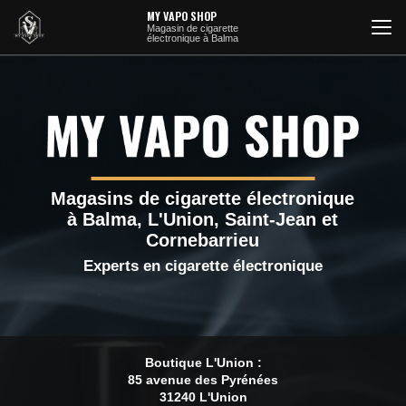
Aller
MY VAPO SHOP
au
Magasin de cigarette
électronique à Balma
contenu
principal
Magasins de cigarette électronique
à Balma, L'Union, Saint-Jean et
Cornebarrieu
Experts en cigarette électronique
Boutique L'Union :
85 avenue des Pyrénées
31240 L'Union