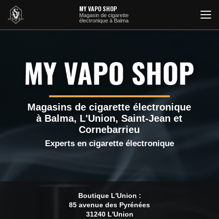
Aller
MY VAPO SHOP
au
Magasin de cigarette
électronique à Balma
contenu
principal
Magasins de cigarette électronique
à Balma, L'Union, Saint-Jean et
Cornebarrieu
Experts en cigarette électronique
Boutique L'Union :
85 avenue des Pyrénées
31240 L'Union